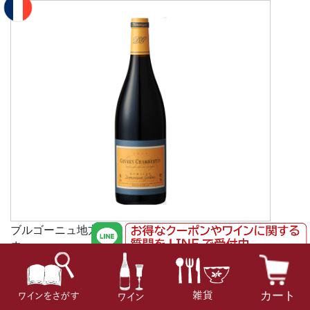
ブルゴーニュ地方
赤
ジュヴレ・シャンベルタン ヴィエイユ・ヴィーニュ
¥14,000（税抜）
#お肉
#ドミニク・ガロワ
#ピノ・ノワール
#フランス