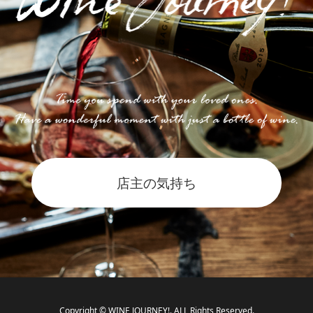
とができるものを含みます。）および②個
人情報保護法第２条第２項に定める個人識
別符号が含まれるものをいいます。
2. 「個人情報等」とは、個人情報およびユ
ーザーの商品・サービス購入履歴、利用環
店主の気持ち
境、IPアドレス、位置情報、端末の個体識
別情報等の情報をいいます。
第 4 条（個人情報等の収集方法）
1. 当社は、ユーザーが利用登録をする際に
Copyright © WINE JOURNEY!. ALL Rights Reserved.