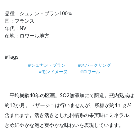
品種：シュナン・ブラン100％
国：フランス
年代：NV
産地：ロワール地方
#Tags
#シュナン・ブラン
#スパークリング
#モンドメーヌ
#ロワール
平均樹齢40年の区画。SO2無添加にて醸造。瓶内熟成は
約12か月。ドザージュは行いませんが、残糖が約4１ｇ/ℓ
含まれます。活き活きとした柑橘系の果実味にミネラル、
きめ細やかな泡と爽やかな味わいを表現しています。