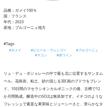
品種：ガメイ100％
国：フランス
年代：2023
産地：ブルゴーニュ地方
#Tags
#ガメイ
#ピエール・ヴェシゴー
#ブルゴーニュ
#マコン
#赤ワイン
リュ・デュ・ボジョレーの中で最も北に位置するサンタム
ール。花崗岩、粘土、砂の混じる3区画のブドウをブレン
ド。10日間のマセラシオンカルボニックの後、古樽で12
か月間熟成。醸造中のSO2は無添加です。イチゴのような
フレッシュで素直な果実味とジューシーさと、滑らかなタ