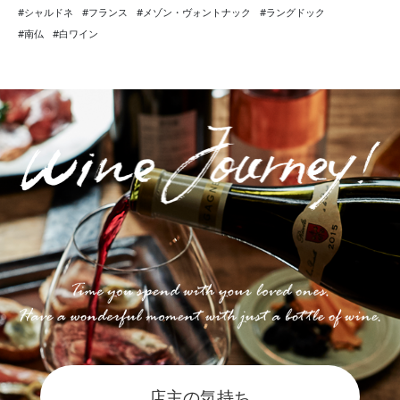
#シャルドネ
#フランス
#メゾン・ヴォントナック
#ラングドック
#南仏
#白ワイン
Post navigation
店主の気持ち