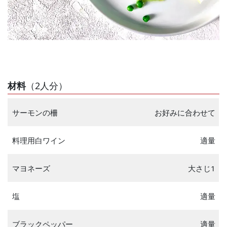
材料
（2人分）
サーモンの柵
お好みに合わせて
料理用白ワイン
適量
マヨネーズ
大さじ1
塩
適量
ブラックペッパー
適量