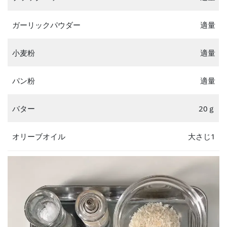
ガーリックパウダー
適量
小麦粉
適量
パン粉
適量
バター
20ｇ
オリーブオイル
大さじ1