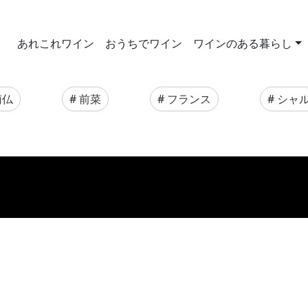
あれこれワイン
おうちでワイン
ワインのある暮らし
南仏
#
前菜
#
フランス
#
シャ