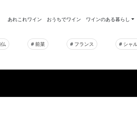
あれこれワイン
おうちでワイン
ワインのある暮らし
南仏
#
前菜
#
フランス
#
シャ