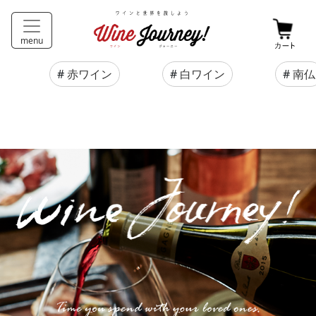
test
menu
#
赤ワイン
#
白ワイン
#
南仏